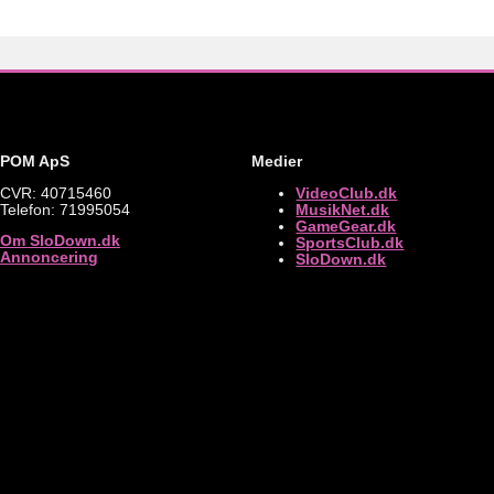
POM ApS
Medier
CVR: 40715460
VideoClub.dk
Telefon: 71995054
MusikNet.dk
GameGear.dk
Om SloDown.dk
SportsClub.dk
Annoncering
SloDown.dk