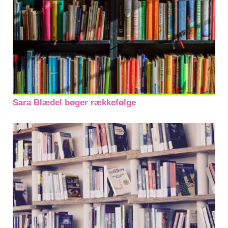
Sara Blædel bøger rækkefølge