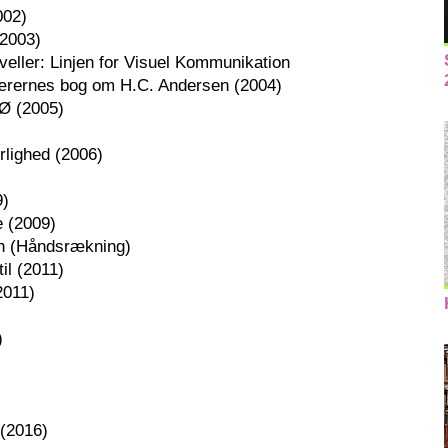
002)
2003)
veller: Linjen for Visuel Kommunikation
Kærernes bog om H.C. Andersen (2004)
Ø (2005)
rlighed (2006)
9)
e (2009)
en (Håndsrækning)
il (2011)
2011)
)
 (2016)