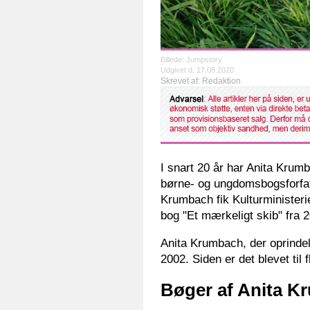
Billede: Jumpstory
Udgivet d. 17.08.2020
Skrevet af: Redaktion
I snart 20 år har Anita Krum
børne- og ungdomsbogsforfatt
Krumbach fik Kulturministerie
bog "Et mærkeligt skib" fra 
Anita Krumbach, der oprindel
2002. Siden er det blevet til 
Bøger af Anita 