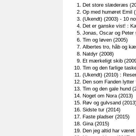
Det store slæderæs (2
Op med humøret Emil (
(Ukendt) (2003) - 10 no
Det er ganske vist! : 
Jonas, Oscar og Peter 
Tim og løven (2005)
Albertes tro, håb og kæ
Natdyr (2008)
Et mærkeligt skib (200
Tim og den farlige task
(Ukendt) (2010) : Res
Den som Fanden lytter t
Tim og den gale hund (
Noget om Nora (2013)
Røv og gulvsand (2013
Sidste tur (2014)
Faste pladser (2015)
Gina (2015)
Den jeg altid har været