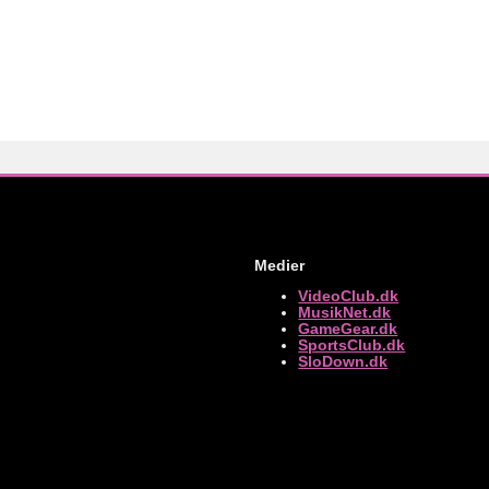
Medier
VideoClub.dk
MusikNet.dk
GameGear.dk
SportsClub.dk
SloDown.dk