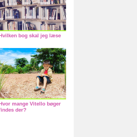
Hvilken bog skal jeg læse
Hvor mange Vitello bøger
findes der?