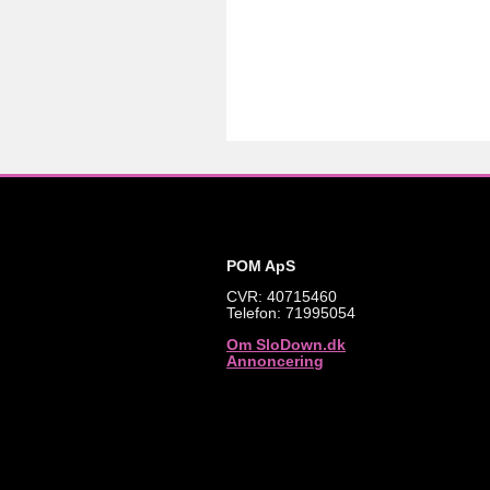
POM ApS
CVR: 40715460
Telefon: 71995054
Om SloDown.dk
Annoncering