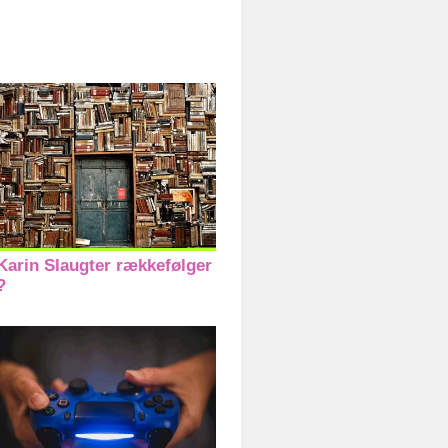
Karin Slaugter rækkefølger
?