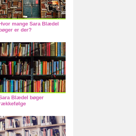
Hvor mange Sara Blædel
bøger er der?
Sara Blædel bøger
rækkefølge