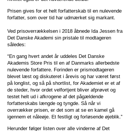
Prisen gives for et helt forfatterskab til en nulevende
forfatter, som over tid har udmærket sig markant.
Ved prisoverrækkelsen i 2018 åbnede Ida Jessen fra
Det Danske Akademi sin pristale til modtageren
således:
“En gang hvert andet år uddeles Det Danske
Akademis Store Pris til en af Danmarks allerbedste
nulevende forfattere. Forinden er prismodtageren
blevet læst og diskuteret i årevis og har været først
på longlist, og så på shortlist, for Akademiet er et af
de steder, hvor ordet velfortjent bliver afprøvet og
testet helt ud i afkrogene af det pågældende
forfatterskabs længde og tyngde. Så når vi
overrækker prisen, er det som at se en kamel gå
igennem et nåleøje. Et festligt og forløsende øjeblik.”
Herunder følger listen over alle vinderne af Det