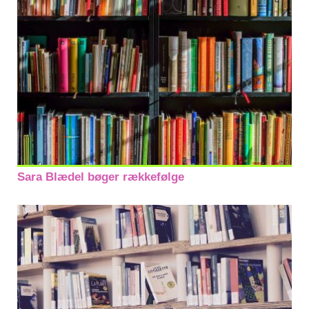
Sara Blædel bøger rækkefølge