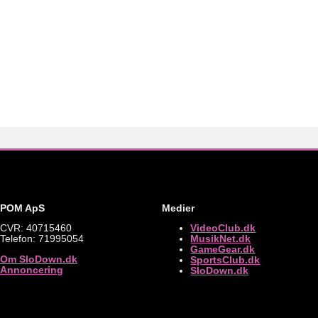
POM ApS
Medier
CVR: 40715460
VideoClub.dk
Telefon: 71995054
MusikNet.dk
GameGear.dk
Om SloDown.dk
SportsClub.dk
Annoncering
SloDown.dk